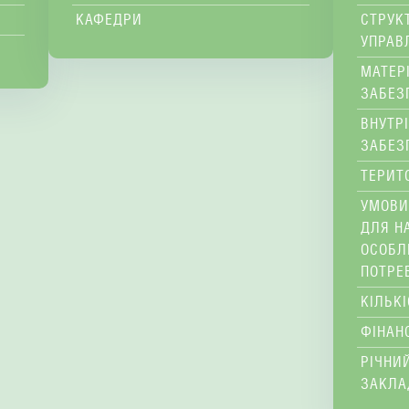
КАФЕДРИ
СТРУК
УПРАВ
МАТЕР
ЗАБЕЗ
ВНУТР
ЗАБЕЗ
ТЕРИТ
УМОВИ
ДЛЯ Н
ОСОБЛ
ПОТРЕ
КІЛЬК
ФІНАН
РІЧНИЙ
ЗАКЛА