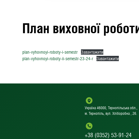
План виховної робот
plan-vyhovnoyi-roboty-i-semestr
Завантажити
plan-vyhovnoyi-roboty-ii-semestr-23-24-r
Завантажити
Україна 46000, Тернопільська обл.,
м. Тернопіль, вул. Хліборобна , 26.
+38 (0352) 53-91-24