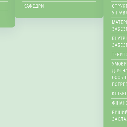
КАФЕДРИ
СТРУК
УПРАВ
МАТЕР
ЗАБЕЗ
ВНУТР
ЗАБЕЗ
ТЕРИТ
УМОВИ
ДЛЯ Н
ОСОБЛ
ПОТРЕ
КІЛЬК
ФІНАН
РІЧНИЙ
ЗАКЛА