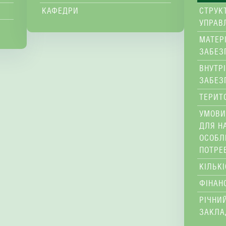
КАФЕДРИ
СТРУК
УПРАВ
МАТЕР
ЗАБЕЗ
ВНУТР
ЗАБЕЗ
ТЕРИТ
УМОВИ
ДЛЯ Н
ОСОБЛ
ПОТРЕ
КІЛЬК
ФІНАН
РІЧНИЙ
ЗАКЛА