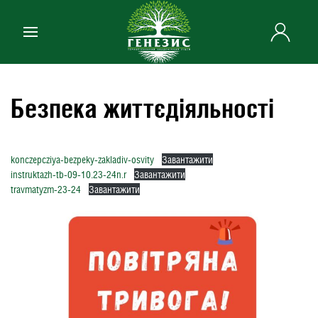
Skip to main content
Безпека життєдіяльності
konczepcziya-bezpeky-zakladiv-osvity
Завантажити
instruktazh-tb-09-10.23-24n.r
Завантажити
travmatyzm-23-24
Завантажити