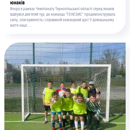
юнаків
Вчора в рамках Чемпіонату Тернопільської області серед юнаків
відбувся дев’ятий тур, де команда “ГЕНЕЗИС” продемонструвала
силу, злагодженість і справжній командний дух! У домашньому
матчі наші …