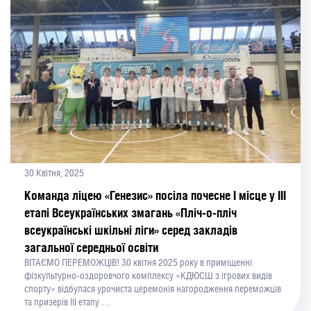
30 Квітня, 2025
Команда ліцею «Генезис» посіла почесне І місце у ІІІ
етапі Всеукраїнських змагань «Пліч-о-пліч
всеукраїнські шкільні ліги» серед закладів
загальної середньої освіти
ВІТАЄМО ПЕРЕМОЖЦІВ! 30 квітня 2025 року в приміщенні
фізкультурно-оздоровчого комплексу «КДЮСШ з ігрових видів
спорту» відбулася урочиста церемонія нагородження переможців
та призерів ІІІ етапу …