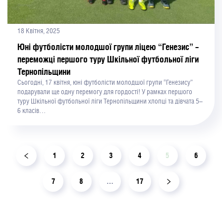
18 Квітня, 2025
Юні футболісти молодшої групи ліцею “Генезис” –
переможці першого туру Шкільної футбольної ліги
Тернопільщини
Сьогодні, 17 квітня, юні футболісти молодшої групи “Генезису”
подарували ще одну перемогу для гордості! У рамках першого
туру Шкільної футбольної ліги Тернопільщини хлопці та дівчата 5–
6 класів…
1
2
3
4
5
6
7
8
…
17