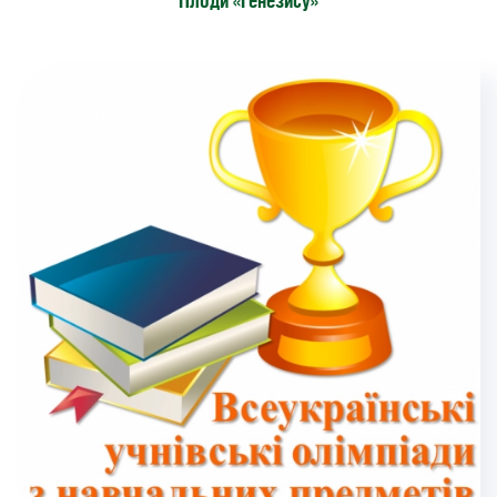
Плоди «Генезису»