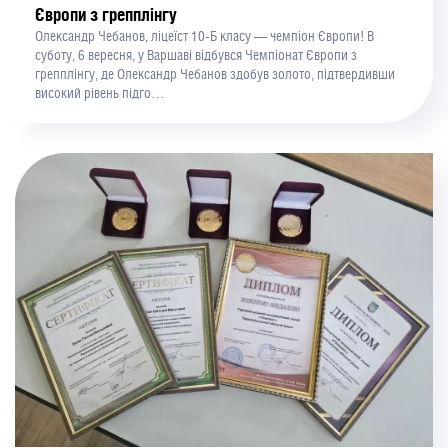
Європи з грепплінгу
Олександр Чебанов, ліцеїст 10-Б класу — чемпіон Європи! В
суботу, 6 вересня, у Варшаві відбувся Чемпіонат Європи з
грепплінгу, де Олександр Чебанов здобув золото, підтвердивши
високий рівень підго…