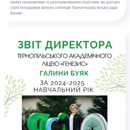
своїми талановитими та цілеспрямованими ліцеїстами, які цьогоріч
стали володарями іменних стипендій Тернопільської міської ради:
Батожи…