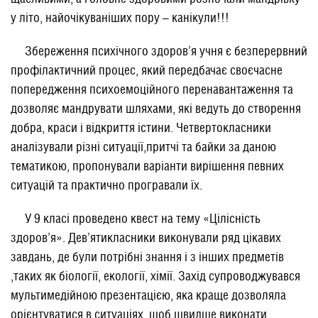
у літо, найочікуваніших пору – канікули!!!
Збереження психічного здоров’я учня є безперервний
профілактичний процес, який передбачає своєчасне
попередження психоемоційного перенавантаження та
дозволяє мандрувати шляхами, які ведуть до створення
добра, краси і відкриття істини. Четвертокласники
аналізували різні ситуації,притчі та байки за даною
тематикою, пропонували варіанти вирішення певних
ситуацій та практично програвали їх.
У 9 класі проведено квест на тему «Цілісність
здоров’я». Дев’ятикласники виконували ряд цікавих
завдань, де були потрібні знання і з інших предметів
,таких як біології, екології, хімії. Захід супроводжувався
мультимедійною презентацією, яка краще дозволяла
орієнтуватися в ситуаціях, щоб швидше виконати