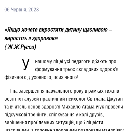
06 Червня, 2023
«Якщо хочете виростити дитину щасливою –
виростіть її здоровою»
( Ж.Ж.Руссо)
У
нашому ліцеї усі педагоги дбають про
формування трьох складових здоров’я:
фізичного, духовного, психічного!
І на завершення навчального року в рамках тижнів
освітніх галузей практичний психолог Світлана Джуган
та вчитель основ здоров’я Михайло Атаманчук провели
підсумкові тренінги, спілкування у колі друзів,
вирішення проблемних ситуацій, щоб ліцеїсти
щасливими, а головне здоровими розпочали мандрівку