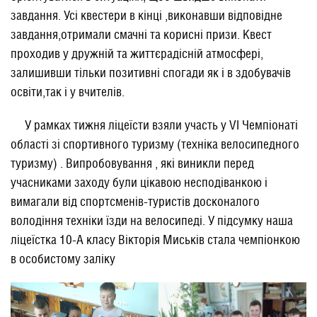
завдання. Усі квестери в кінці ,виконавши відповідне
завдання,отримали смачні та корисні призи. Квест
проходив у дружній та життєрадісній атмосфері,
залишивши тільки позитивні спогади як і в здобувачів
освіти,так і у вчителів.
У рамках тижня ліцеїсти взяли участь у VI Чемпіонаті
області зі спортивного туризму (техніка велосипедного
туризму) . Випробовування , які виникли перед
учасниками заходу були цікавою несподіванкою і
вимагали від спортсменів-туристів досконалого
володіння техніки їзди на велосипеді. У підсумку наша
ліцеїстка 10-А класу Вікторія Миськів стала чемпіонкою
в особистому заліку