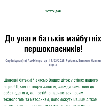
Читати далі
До уваги батьків майбутніх
першокласників!
Опублікував(ла)
Адміністратор
,
17/03/2025
. Рубрика:
Батькам
,
Новини
ліцею
Шановні батьки! Чекаємо Ваших діток у стінах нашого
ліцею! Цікаві та творчі заняття, завжди вимогливі до
себе педагоги, які постійно навчаються новим
технологіям та методикам, допоможуть Вашим діткам
легко та цікаво опанувати матеріал, що вивчається,