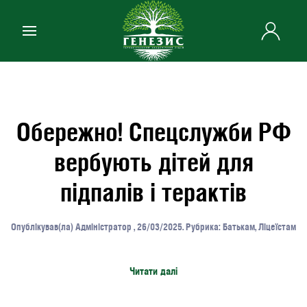
Skip to main content
Обережно! Спецслужби РФ
вербують дітей для
підпалів і терактів
Опублікував(ла)
Адміністратор
,
26/03/2025
. Рубрика:
Батькам
,
Ліцеїстам
Читати далі