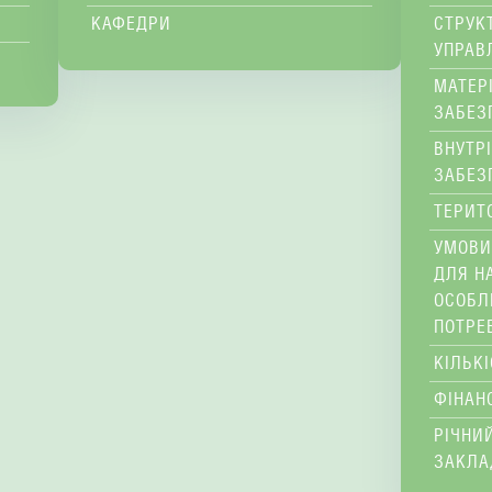
КАФЕДРИ
СТРУК
УПРАВ
МАТЕР
ЗАБЕЗ
ВНУТР
ЗАБЕЗ
ТЕРИТ
УМОВИ
ДЛЯ Н
ОСОБЛ
ПОТРЕ
КІЛЬК
ФІНАН
РІЧНИЙ
ЗАКЛА