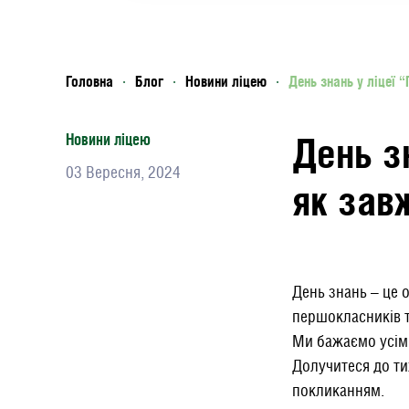
Головна
Блог
Новини ліцею
День знань у ліцеї 
День з
Новини ліцею
03 Вересня, 2024
як зав
День знань – це 
першокласників т
Ми бажаємо усім 
Долучитеся до ти
покликанням.