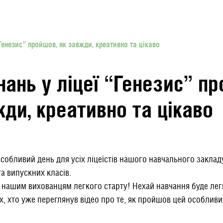
“Генезис” пройшов, як завжди, креативно та цікаво
нань у ліцеї “Генезис” п
жди, креативно та цікаво
особливий день для усіх ліцеїстів нашого навчального заклад
а випускних класів.
нашим вихованцям легкого старту! Нехай навчання буде лег
х, хто уже переглянув відео про те, як пройшов цей особлив