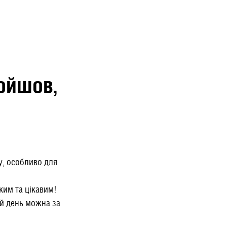
ройшов,
у, особливо для
ким та цікавим!
ий день можна за