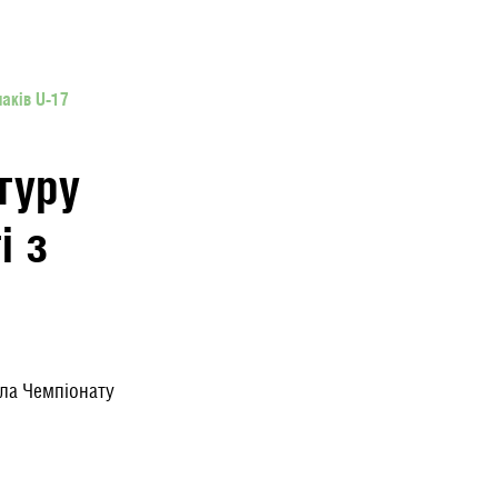
аків U-17
туру
і з
ола Чемпіонату