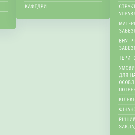
КАФЕДРИ
СТРУК
УПРАВ
МАТЕР
ЗАБЕЗ
ВНУТР
ЗАБЕЗ
ТЕРИТ
УМОВИ
ДЛЯ Н
ОСОБЛ
ПОТРЕ
КІЛЬК
ФІНАН
РІЧНИЙ
ЗАКЛА