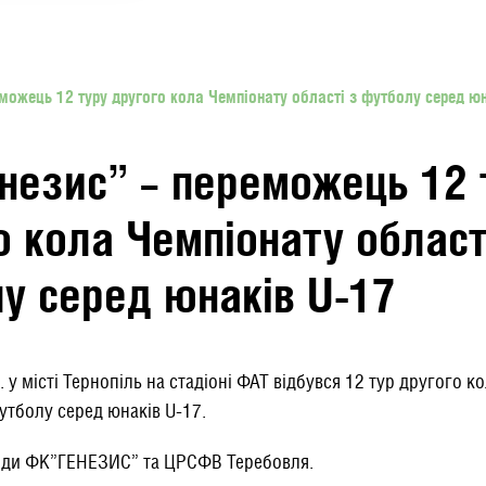
можець 12 туру другого кола Чемпіонату області з футболу серед юн
незис” – переможець 12 
о кола Чемпіонату област
у серед юнаків U-17
. у місті Тернопіль на стадіоні ФАТ відбувся 12 тур другого к
утболу серед юнаків U-17.
нди ФК”ГЕНЕЗИС” та ЦРСФВ Теребовля.