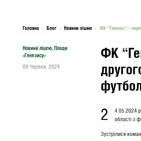
Головна
Блог
Новини ліцею
ФК “Генезис” – пере
ФК “Ге
Новини ліцею
,
Плоди
«Генезису»
другог
09 Червня, 2024
футбол
2
4.05.2024 р
області з ф
Зустрілися кома