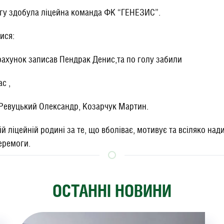
гу здобула ліцейна команда ФК “ГЕНЕЗИС”.
ися:
 рахунок записав Пендрак Денис,та по голу забили
с ,
 Ревуцький Олександр, Козарчук Мартин.
й ліцейній родині за те, що вболіває, мотивує та всіляко над
перемоги.
ОСТАННІ НОВИНИ