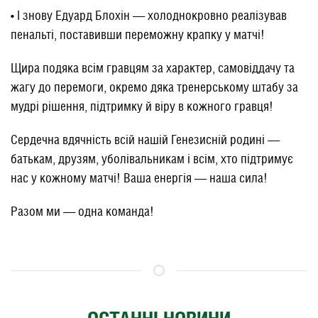
• І знову Едуард Блохін — холоднокровно реалізував
пенальті, поставивши переможну крапку у матчі!
Щира подяка всім гравцям за характер, самовіддачу та
жагу до перемоги, окремо дяка тренерському штабу за
мудрі рішення, підтримку й віру в кожного гравця!
Сердечна вдячність всій нашій Генезисній родині —
батькам, друзям, уболівальникам і всім, хто підтримує
нас у кожному матчі! Ваша енергія — наша сила!
Разом ми — одна команда!