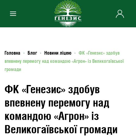
Skip to main content
Головна
Блог
Новини ліцею
ФК «Генезис» здобув
впевнену перемогу над командою «Агрон» із Великогаївської
громади
ФК «Генезис» здобув
впевнену перемогу над
командою «Агрон» із
Великогаївської громади