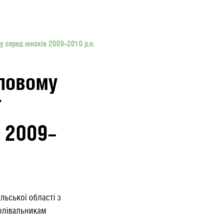
у серед юнаків 2009–2010 р.н.
уповому
ї
в 2009–
льської області з
олівальникам