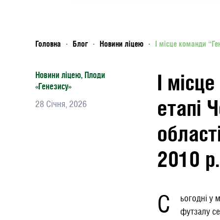
Головна
Блог
Новини ліцею
І місце команди “Ге
І місц
Новини ліцею
,
Плоди
«Генезису»
етапі 
28 Січня, 2026
област
2010 р.
С
ьогодні у 
футзалу се