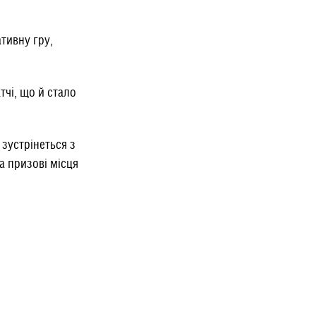
тивну гру,
чі, що й стало
зустрінеться з
а призові місця