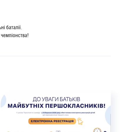
і баталії.
 чемпіонства!