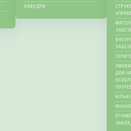
КАФЕДРИ
СТРУК
УПРАВ
МАТЕР
ЗАБЕЗ
ВНУТР
ЗАБЕЗ
ТЕРИТ
УМОВИ
ДЛЯ Н
ОСОБЛ
ПОТРЕ
КІЛЬК
ФІНАН
РІЧНИЙ
ЗАКЛА