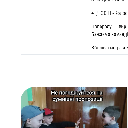
4. ДЮСШ «Колос
Попереду — виріш
Бажаємо команді 
Вболіваємо разом