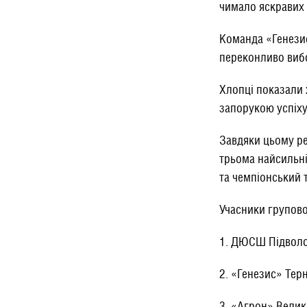
чимало яскравих 
Команда «Генезис
переконливо вибо
Хлопці показали 
запорукою успіху
Завдяки цьому ре
трьома найсильні
та чемпіонський 
Учасники групово
1. ДЮСШ Підвол
2. «Генезис» Тер
3. «Агрон» Велик