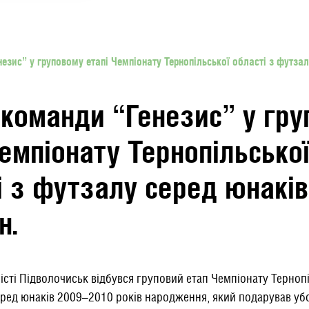
незис” у груповому етапі Чемпіонату Тернопільської області з футзал
е команди “Генезис” у гр
Чемпіонату Тернопільсько
і з футзалу серед юнакі
н.
місті Підволочиськ відбувся груповий етап Чемпіонату Тернопі
ред юнаків 2009–2010 років народження, який подарував уб