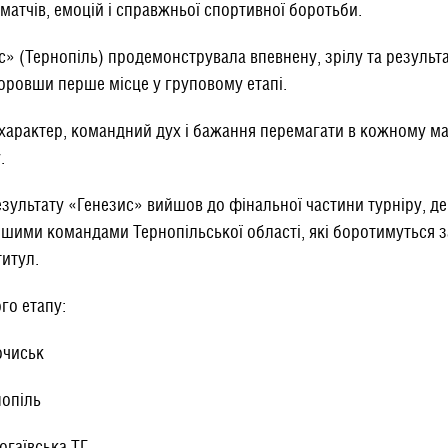
матчів, емоцій і справжньої спортивної боротьби.
» (Тернопіль) продемонструвала впевнену, зрілу та результа
ровши перше місце у груповому етапі.
характер, командний дух і бажання перемагати в кожному мат
.
зультату «Генезис» вийшов до фінальної частини турніру, де 
шими командами Тернопільської області, які боротимуться з
титул.
го етапу:
очиськ
нопіль
огаївська ТГ