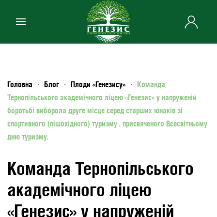
Skip to main content
Головна
Блог
Плоди «Генезису»
Команда
Тернопільського академічного ліцею «Генезис» у напруженій
боротьбі виборола друге місце серед старших юнаків зі
спортивного (пішохідного) туризму , присвяченого Всесвітньому
дню туризму.
Команда Тернопільського
академічного ліцею
«Генезис» у напруженій