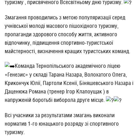
туризму , присвяченого Всесвітньому дню туризму.
Змагання проводились з метою популяризації серед
учнівської молоді масового пішохідного туризму,
пропаганди здорового способу життя, активного
відпочинку, підвищення спортивно-туристської
майстерності, визначення кращих туристських команд.
Команда Тернопільського академічного ліцею
«Генезис» у складі Тарана Назара, Волохатого Олега,
Крикончук Юлії, Партоли Ксенії, Біняшевського Назара і
Даценюка Романа (тренер Ігор Клапоущак ) в
напруженій боротьбі виборола друге місце.
Всі учасники за результатами змагань виконали
норматив 1-го юнацького розряду зі спортивного
туризму.