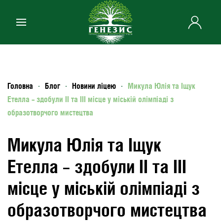
Skip to main content
Головна
Блог
Новини ліцею
Микула Юлія та Іщук
Етелла – здобули ІІ та ІІІ місце у міській олімпіаді з
образотворчого мистецтва
Микула Юлія та Іщук
Етелла – здобули ІІ та ІІІ
місце у міській олімпіаді з
образотворчого мистецтва