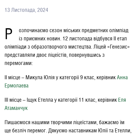
13 Листопада, 2024
Р
озпочинаємо сезон міських предметних олімпіад
із приємних новин. 12 листопада відбувся ІІ етап
олімпіади з образотворчого мистецтва. Ліцей «Генезис»
представляли двоє ліцеїстів, повернувшись з
перемогами:
ІІ місце – Микула Юлія у категорії 9 клас, керівник
Анна
Ермолаева
ІІІ
місце – Іщук Етелла у категорії 11 клас, керівник
Еля
Атаманчук
Пишаємося нашими творчими ліцеїстами, бажаємо їм
ще безліч перемог. Дякуємо наставникам Юлії та Етелли,