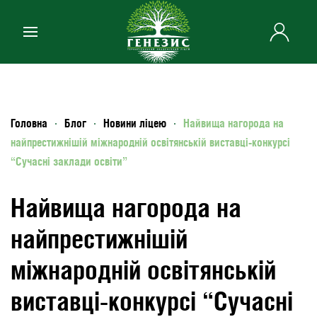
Skip to main content
Головна
Блог
Новини ліцею
Найвища нагорода на
найпрестижнішій міжнародній освітянській виставці-конкурсі
“Сучасні заклади освіти”
Найвища нагорода на
найпрестижнішій
міжнародній освітянській
виставці-конкурсі “Сучасні