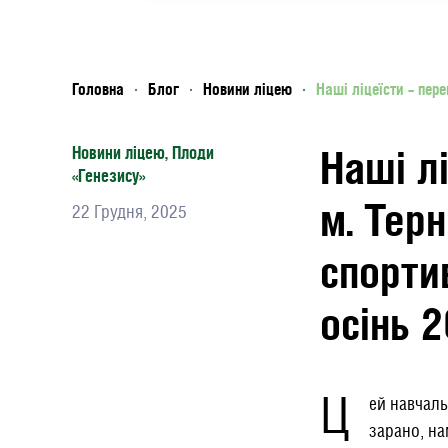
Головна
Блог
Новини ліцею
Наші ліцеїсти – пер
Наші л
Новини ліцею
,
Плоди
«Генезису»
м. Тер
22 Грудня, 2025
спорти
осінь 
Ц
ей навчаль
зарано, на