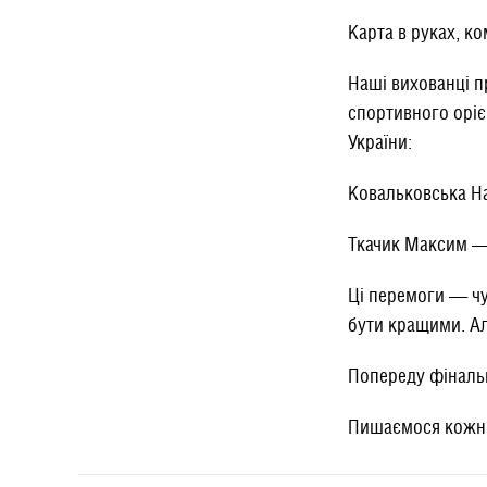
Карта в руках, ко
​Наші вихованці 
спортивного оріє
України:
​Ковальковська Н
Ткачик Максим — 
​Ці перемоги — ч
бути кращими. Ал
Попереду фінальн
​Пишаємося кожн