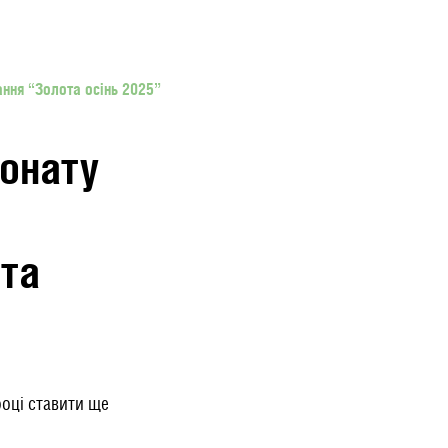
ання “Золота осінь 2025”
іонату
ота
році ставити ще