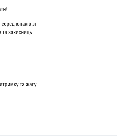
ати!
 серед юнаків зі
в та захисниць
витримку та жагу