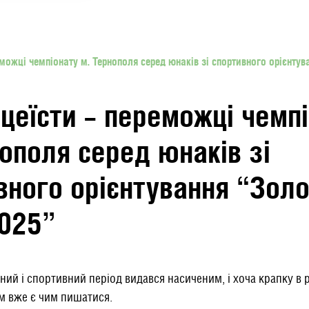
еможці чемпіонату м. Тернополя серед юнаків зі спортивного орієнтув
іцеїсти – переможці чемп
нополя серед юнаків зі
вного орієнтування “Зол
2025”
ний і спортивний період видався насиченим, і хоча крапку в 
м вже є чим пишатися.