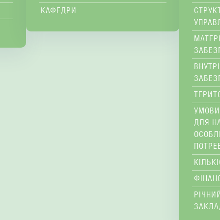
КАФЕДРИ
СТРУК
УПРАВ
МАТЕР
ЗАБЕЗ
ВНУТР
ЗАБЕЗ
ТЕРИТ
УМОВИ
ДЛЯ Н
ОСОБЛ
ПОТРЕ
КІЛЬК
ФІНАН
РІЧНИЙ
ЗАКЛА