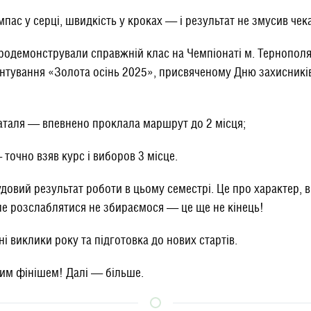
мпас у серці, швидкість у кроках — і результат не змусив чек
продемонстрували справжній клас на Чемпіонаті м. Тернополя
нтування «Золота осінь 2025», присвяченому Дню захисникі
аталя — впевнено проклала маршрут до 2 місця;
точно взяв курс і виборов 3 місце.
удовий результат роботи в цьому семестрі. Це про характер, 
е розслаблятися не збираємося — це ще не кінець!
і виклики року та підготовка до нових стартів.
им фінішем! Далі — більше.