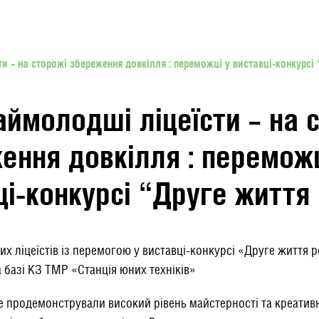
и – на сторожі збереження довкілля : переможці у виставці-конкурсі
аймолодші ліцеїсти – на 
ення довкілля : переможц
ці-конкурсі “Друге життя
их ліцеїстів із перемогою у виставці-конкурсі «Друге життя 
а базі КЗ ТМР «Станція юних техніків»
е продемонстрували високий рівень майстерності та креативно