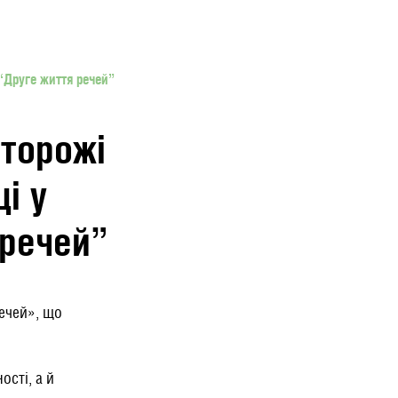
 “Друге життя речей”
сторожі
і у
 речей”
речей», що
сті, а й