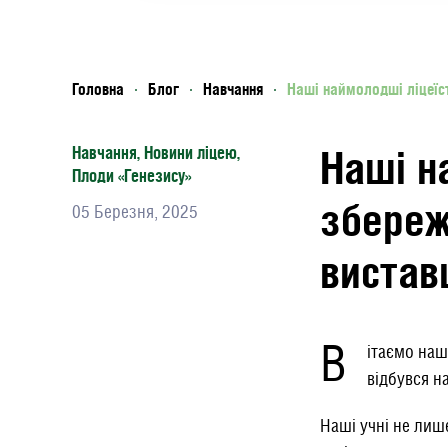
Головна
Блог
Навчання
Наші наймолодші ліцеїст
Наші н
Навчання
,
Новини ліцею
,
Плоди «Генезису»
збереж
05 Березня, 2025
вистав
В
ітаємо наш
відбувся н
Наші учні не лиш