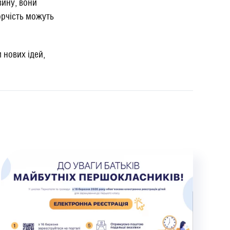
ину, вони
орчість можуть
 нових ідей,