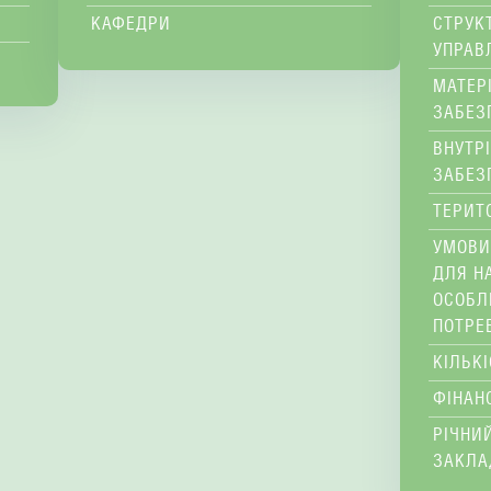
КАФЕДРИ
СТРУК
УПРАВ
МАТЕР
ЗАБЕЗ
ВНУТР
ЗАБЕЗ
ТЕРИТ
УМОВИ
ДЛЯ Н
ОСОБЛ
ПОТРЕ
КІЛЬК
ФІНАН
РІЧНИЙ
ЗАКЛА