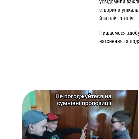
усвідомили важли
створили унікаль
йти пліч-о-пліч.
Пишаємося здобут
натхнення та под