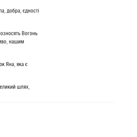
а, добра, єдності
розносять Вогонь
ливо, нашим
к Яна, яка є
 великий шлях,