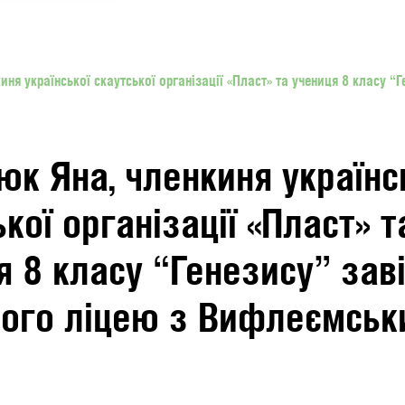
иня української скаутської організації «Пласт» та учениця 8 класу 
юк Яна, членкиня українс
кої організації «Пласт» т
я 8 класу “Генезису” зав
ного ліцею з Вифлеємськ