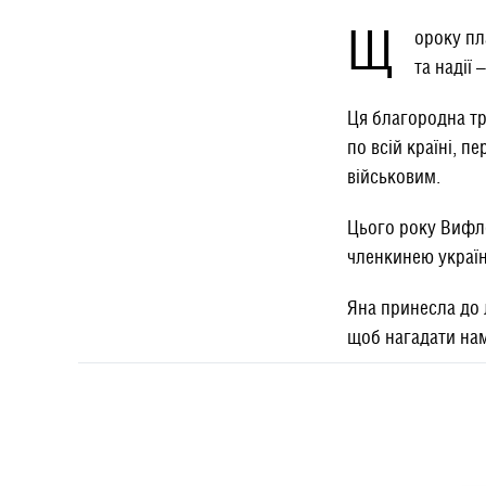
Щ
ороку пл
та надії
Ця благородна тр
по всій країні, 
військовим.
​Цього року Вифл
членкинею україн
​Яна принесла до 
щоб нагадати нам