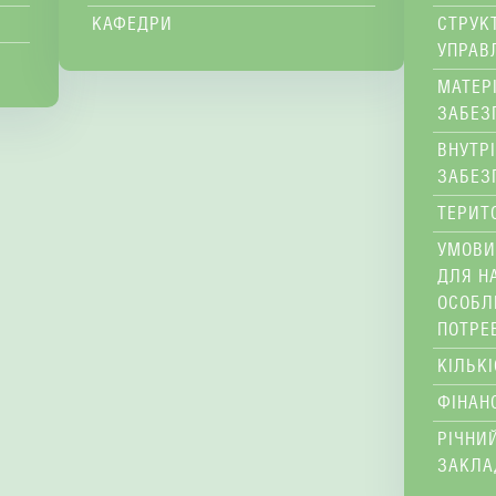
КАФЕДРИ
СТРУК
УПРАВ
МАТЕР
ЗАБЕЗ
ВНУТР
ЗАБЕЗ
ТЕРИТ
УМОВИ
ДЛЯ Н
ОСОБЛ
ПОТРЕ
КІЛЬК
ФІНАН
РІЧНИЙ
ЗАКЛА