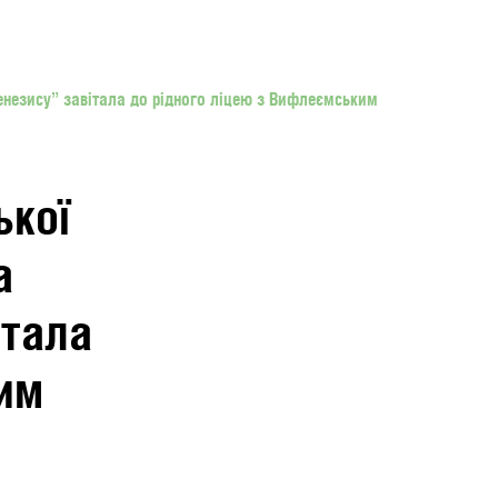
“Генезису” завітала до рідного ліцею з Вифлеємським
ької
а
італа
им