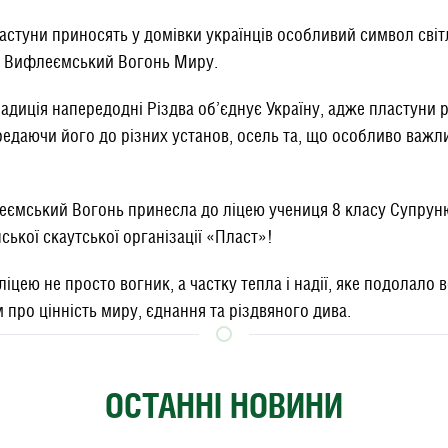
астуни приносять у домівки українців особливий символ світл
 – Вифлеємський Вогонь Миру.
адиція напередодні Різдва об’єднує Україну, адже пластуни 
передаючи його до різних установ, осель та, що особливо важ
еємський Вогонь принесла до ліцею учениця 8 класу Супруню
ської скаутської організації «Пласт»!
ліцею не просто вогник, а частку тепла і надії, яке подолало
 про цінність миру, єднання та різдвяного дива.
ОСТАННІ НОВИНИ