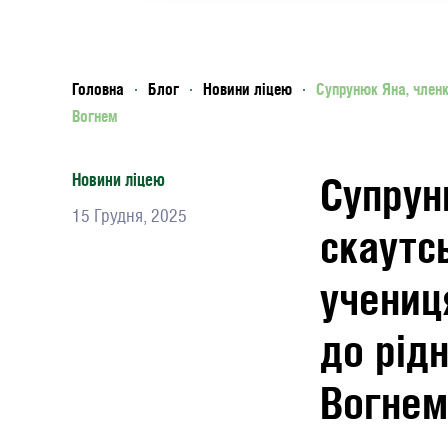
Головна
Блог
Новини ліцею
Супрунюк Яна, членк
Вогнем
Супрун
Новини ліцею
15 Грудня, 2025
скаутсь
учениц
до рід
Вогнем