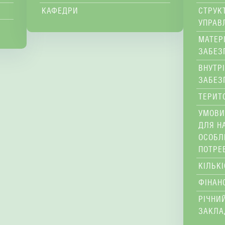
КАФЕДРИ
СТРУК
УПРАВ
МАТЕР
ЗАБЕЗ
ВНУТР
ЗАБЕЗ
ТЕРИТ
УМОВИ
ДЛЯ Н
ОСОБЛ
ПОТРЕ
КІЛЬК
ФІНАН
РІЧНИЙ
ЗАКЛА