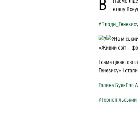
В
ітаємо лід
етапу Всеу
#Плоди_Генезис
На міський
«Живий світ – фо
І саме цікаві сві
Генезису» і стал
Галина Буяк
Еля 
#Тернопільський