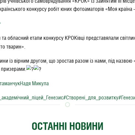
ерів учнівського самоврядування «КРОК» із зайнятим ІІІ місц
країнського конкурсу робіт юних фотоаматорів «Моя країна –
у
 та обласний етапи конкурсу КРОКівці представялали світлини
то тварин».
тлини із вірним другом, що зростав разом із нами, під назвою 
и призерами.
Атаманчук
Надя Микула
_академічний_ліцей_Генезис
#Створені_для_розвитку
#Генез
ОСТАННІ НОВИНИ