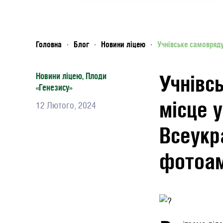
Головна
Блог
Новини ліцею
Учнівське самовряду
Учнівс
Новини ліцею
,
Плоди
«Генезису»
місце 
12 Лютого, 2024
Всеукр
фотоам