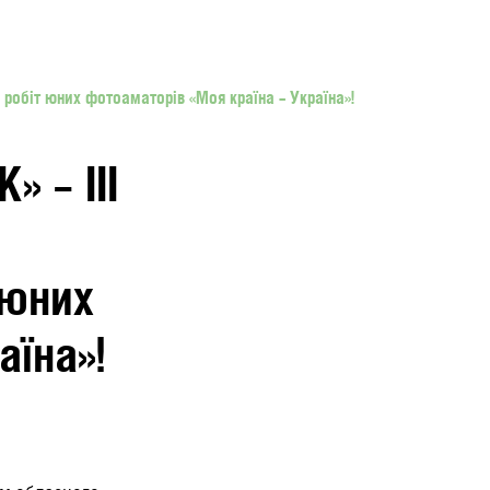
у робіт юних фотоаматорів «Моя країна – Україна»!
 – ІІІ
 юних
аїна»!