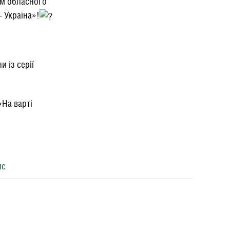
ем обласного
 Україна»!
 із серії
«На варті
ис