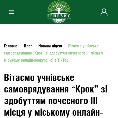
Skip to main content
Головна
Блог
Новини ліцею
Вітаємо учнівське
самоврядування “Крок” зі здобуттям почесного III місця у
міському онлайн-конкурсі «Я в ТікТоці»
Вітаємо учнівське
самоврядування “Крок” зі
здобуттям почесного III
місця у міському онлайн-