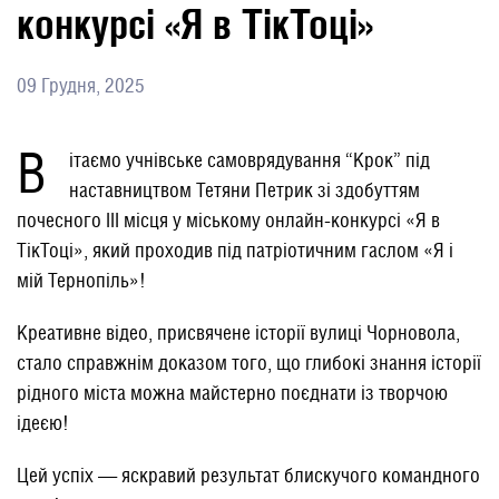
конкурсі «Я в ТікТоці»
09 Грудня, 2025
В
ітаємо учнівське самоврядування “Крок” під
наставництвом Тетяни Петрик зі здобуттям
почесного III місця у міському онлайн-конкурсі «Я в
ТікТоці», який проходив під патріотичним гаслом «Я і
мій Тернопіль»!
​Креативне відео, присвячене історії вулиці Чорновола,
стало справжнім доказом того, що глибокі знання історії
рідного міста можна майстерно поєднати із творчою
ідеєю!
​​Цей успіх — яскравий результат блискучого командного