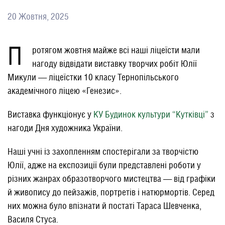
20 Жовтня, 2025
П
ротягом жовтня майже всі наші ліцеїсти мали
нагоду відвідати виставку творчих робіт Юлії
Микули — ліцеїстки 10 класу Тернопільського
академічного ліцею «Генезис».
Виставка функціонує у
КУ Будинок культури “Кутківці”
з
нагоди Дня художника України.
Наші учні із захопленням спостерігали за творчістю
Юлії, адже на експозиції були представлені роботи у
різних жанрах образотворчого мистецтва — від графіки
й живопису до пейзажів, портретів і натюрмортів. Серед
них можна було впізнати й постаті Тараса Шевченка,
Василя Стуса.