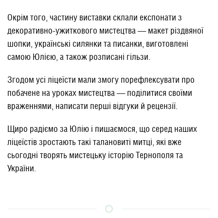
Окрім того, частину виставки склали експонати з
декоративно-ужиткового мистецтва — макет різдвяної
шопки, українські силянки та писанки, виготовлені
самою Юлією, а також розписані гільзи.
Згодом усі ліцеїсти мали змогу порефлексувати про
побачене на уроках мистецтва — поділитися своїми
враженнями, написати перші відгуки й рецензії.
Щиро радіємо за Юлію і пишаємося, що серед наших
ліцеїстів зростають такі талановиті митці, які вже
сьогодні творять мистецьку історію Тернополя та
України.