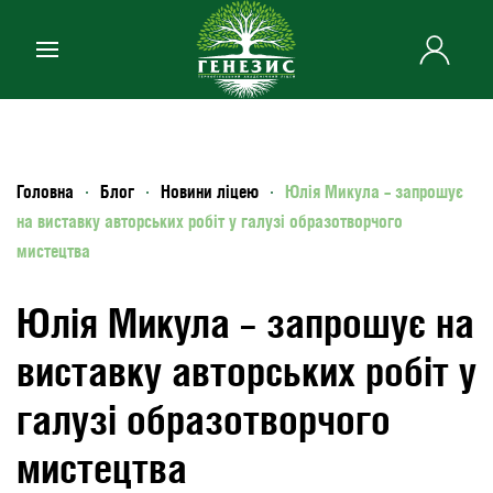
Skip to main content
Головна
Блог
Новини ліцею
Юлія Микула – запрошує
на виставку авторських робіт у галузі образотворчого
мистецтва
Юлія Микула – запрошує на
виставку авторських робіт у
галузі образотворчого
мистецтва