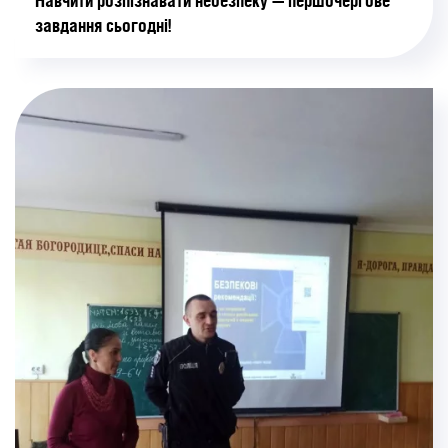
Навчити розпізнавати небезпеку — першочергове
завдання сьогодні!