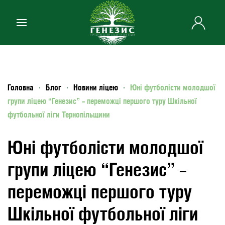
Skip to main content
Головна
Блог
Новини ліцею
Юні футболісти молодшої
групи ліцею “Генезис” – переможці першого туру Шкільної
футбольної ліги Тернопільщини
Юні футболісти молодшої
групи ліцею “Генезис” –
переможці першого туру
Шкільної футбольної ліги